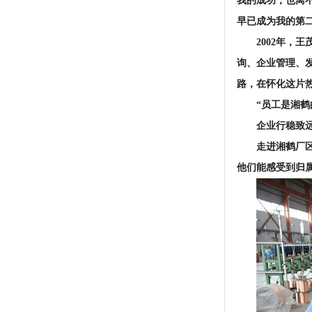
我的成功，也离
早已成为我的第二
2002年
询、企业管理、
路，在怀化这片热
“员工是湘鹤
企业行稳致
走进湘鹤厂
他们能感受到归