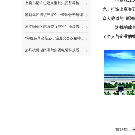
他从瓯江
市委书记许忠建来湘鹤集团督导检查安全生产工作
光，打造出享誉
湘鹤集团组织开展企业管理骨干培训
众人称道的
“新湘
原沈阳军区副政委（中将）潘瑞吉将军、温州市人大副主任王蛟虎一行莅临湘鹤集团调研指导
湘鹤的成
了个人与企业的
“寻红色革命足迹，温遵义会议精神”—— 中共湖南湘鹤集团党支部赴遵义开展“七一”爱国主题教育活动
热烈祝贺湖南湘鹤集团电缆科技股份有限公司党支部获评怀化市“先进基层党组织”荣誉称号
1975