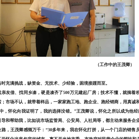
（工作中的王茂卿）
当时充满挑战，缺资金、无技术、少经验，困境接踵而至。
找亲友借、找同乡凑，硬是凑齐了500万元建起厂房；技术不懂，就揣着
索；市场不认，就带着样品，一家家跑工地、跑企业、跑经销商，用真诚
程中，怀化向我证明了，我的选择没错。”王茂卿说，怀化之所以成为他经
引导和帮助我，比如说市场监管局、公安局、人社局等，都主动来服务企业
业路，王茂卿感慨万千：“30多年来，我在怀化打拼，从一个门店的销售