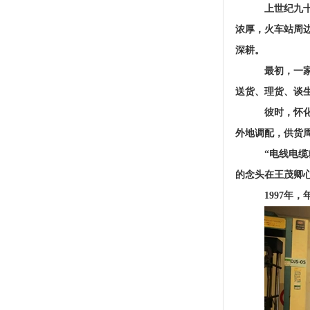
上世纪九
浓厚，火车站周
深耕。
最初，一
送货、理货、谈
彼时，怀
外地调配，供货
“电线电
的念头在王茂卿
1997年