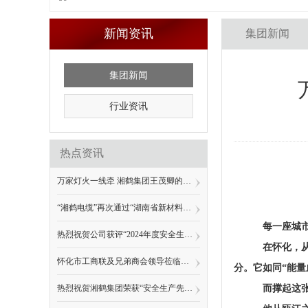
新闻资讯
集团新闻
集团新闻
行业资讯
热点资讯
万家灯火一线牵 湘鹤集团王茂卿的创业初心与民生情怀
“湘鹤电缆”再次通过“湖南省新材料企业”认定
每一座城
热烈祝贺公司获评“2024年度安全生产和消防工作先进单位”
在怀化，
怀化市工商联及兄弟商会领导莅临湘鹤集团参观调研
分。它如同“能
热烈祝贺湘鹤集团荣获“安全生产先进单位”、“温商兴湘贡献奖”等多项荣誉称号。
而撑起这