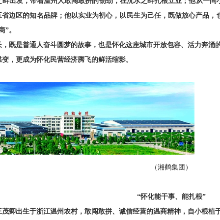
之畔出发，带着温州人敢闯敢拼的韧劲，在沅水之畔扎根立业；他从一间
五省边区的知名品牌；他以实业为初心，以民生为己任，既做放心产品，
商”。
长，既是普通人奋斗圆梦的故事，也是怀化这座城市开放包容、活力奔涌
蝶变，更成为怀化民营经济腾飞的鲜活缩影。
（湘鹤集团）
“怀化能干事、能扎根”
年，王茂卿出生于浙江温州农村，敢闯敢拼、诚信经营的温商精神，自小根植