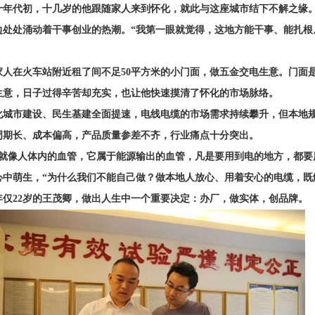
十年代初，十几岁的他跟随家人来到怀化，就此与这座城市结下不解之缘
边处处涌动着干事创业的热潮。
“
我第一眼就觉得，这地方能干事、能扎根
家人在火车站附近租了间不足50平方米的小门面，做五金交电生意。门面
生意，日子过得辛苦却充实，也让他快速摸清了怀化的市场脉络。
化城市建设、民生基建全面提速，电线电缆的市场需求持续攀升，但本地
周期长、成本偏高，产品质量参差不齐，行业痛点十分突出。
缆就像人体内的血管，它属于能源输出的血管，凡是要用到电的地方，都要
心中萌生，
“为什么我们不能自己做？做本地人放心、用着安心的电缆，既
，年仅22岁的王茂卿，做出人生中一个重要决定：办厂，做实体，创品牌。