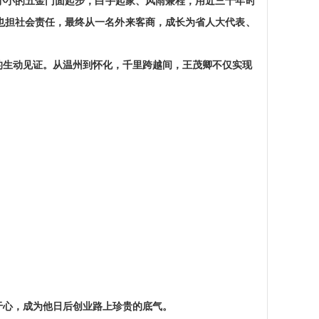
小小的五金门面起步，白手起家、风雨兼程，用近三十年时
也担社会责任，最终从一名外来客商，成长为省人大代表、
的生动见证。从温州到怀化，千里跨越间，王茂卿不仅实现
于心，成为他日后创业路上珍贵的底气。