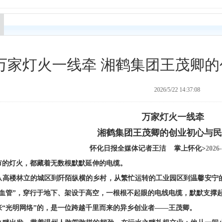
万家灯火一线牵 湘鹤集团王茂卿
2026/5/22 14:37:08
万家灯火一线牵
湘鹤集团王茂卿的创业初心与民
怀化日报全媒体记者王洁
掌上怀化>
2026-
市的灯火，都藏着无数根默默延伸的电缆。
从高楼林立的城区到阡陌纵横的乡村，从繁忙运转的工业园区到温馨安宁
量血管”，穿行于地下、架设于高空，一根根不起眼的电线电缆，默默支撑
张
“光明网络”的，是一位跨越千里而来的异乡创业者——王茂卿。